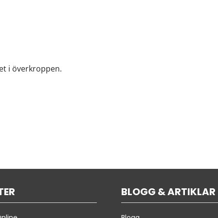
tet i överkroppen.
TER
BLOGG & ARTIKLAR
nline
Blogg