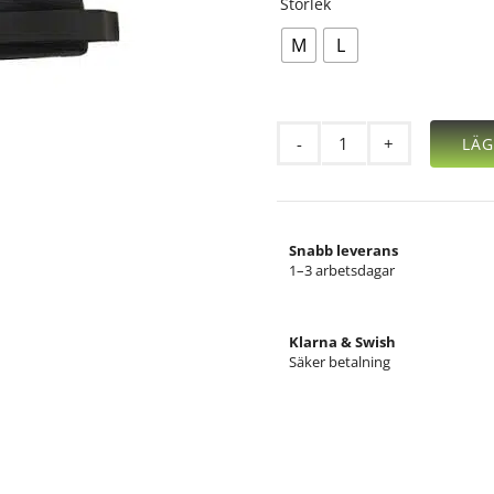
Storlek
M
L
LÄG
LYFTARBÄLTE
mängd
Snabb leverans
1–3 arbetsdagar
Klarna & Swish
Säker betalning