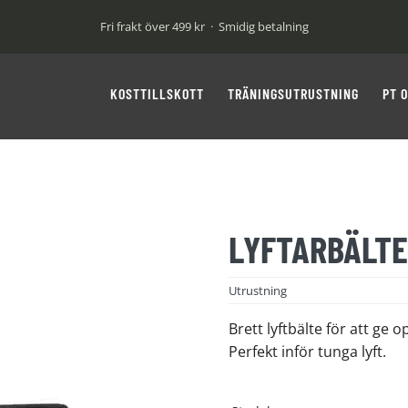
Fri frakt över 499 kr · Smidig betalning
KOSTTILLSKOTT
TRÄNINGSUTRUSTNING
PT 
LYFTARBÄLTE
Utrustning
Brett lyftbälte för att ge o
Perfekt inför tunga lyft.