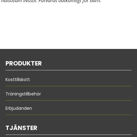
hälsosam livsstil. Förvaras oåtkomligt för barn.
PRODUKTER
Kosttillskott
Träningstillbehör
Erbjudanden
TJÄNSTER