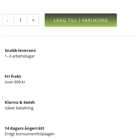
LÄGG TILL I VARUKORG
VITA/MINERAL
mängd
Snabb leverans
1–3 arbetsdagar
Fri frakt
över 999 kr
Klarna & Swish
Säker betalning
14 dagars ångerrätt
Enligt konsumentköplagen